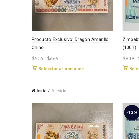
Producto Exclusivo: Dragón Amarillo
Zimbabw
Chino
(100T)
Rango
$
506
-
$
669
$
849
-
de
Este
Seleccionar opciones
Sele
precios:
producto
desde
tiene
$506
múltiples
Inicio
Servicios
variantes.
hasta
Las
$669
opciones
-13%
se
pueden
elegir
en