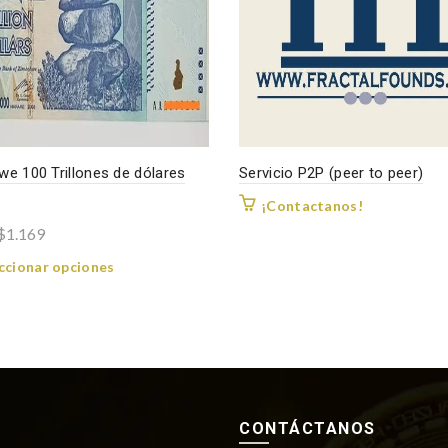
la
página
de
producto
e 100 Trillones de dólares
Servicio P2P (peer to peer)
¡Contactanos!
Rango
$
1.169
de
Este
ccionar opciones
precios:
producto
desde
tiene
$849
múltiples
variantes.
hasta
Las
$1.169
opciones
se
CONTÁCTANOS
pueden