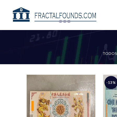
TODO
-13%