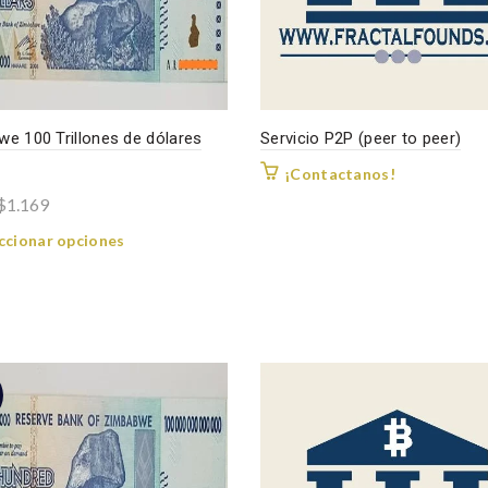
e 100 Trillones de dólares
Servicio P2P (peer to peer)
¡Contactanos!
Rango
$
1.169
de
Este
ccionar opciones
precios:
producto
desde
tiene
$849
múltiples
variantes.
hasta
Las
$1.169
opciones
se
pueden
elegir
en