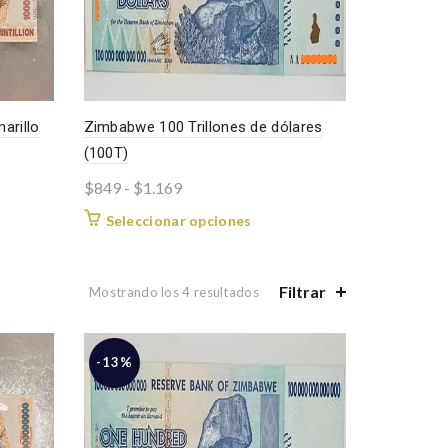
arillo
Zimbabwe 100 Trillones de dólares
(100T)
Rango
$
849
-
$
1.169
de
Este
Seleccionar opciones
precios:
cto
producto
desde
tiene
les
$849
múltiples
Filtrar
Ordenado
Mostrando los 4 resultados
tes.
variantes.
hasta
por
Las
los
$1.169
nes
opciones
últimos
-13%
se
n
pueden
elegir
en