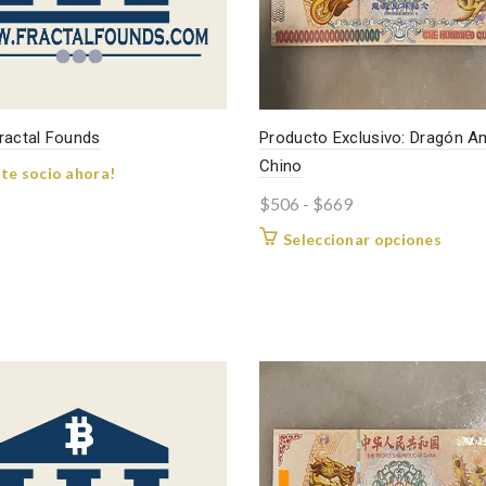
ractal Founds
Producto Exclusivo: Dragón Am
Chino
te socio ahora!
Rango
$
506
-
$
669
de
Este
Seleccionar opciones
precios:
produ
desde
tiene
$506
múltip
varian
hasta
Las
$669
opcio
se
puede
elegir
en