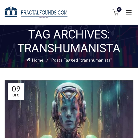
0
TAG ARCHIVES:
TRANSHUMANISTA
Home
Posts Tagged "transhumanista"
09
DIC